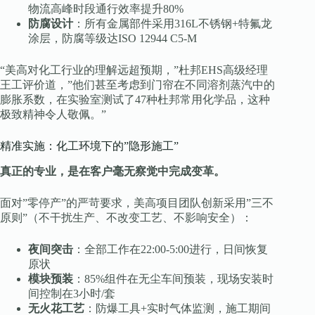
物流高峰时段通行效率提升80%
防腐设计
：所有金属部件采用316L不锈钢+特氟龙
涂层，防腐等级达ISO 12944 C5-M
“美高对化工行业的理解远超预期，”杜邦EHS高级经理
王工评价道，”他们甚至考虑到门帘在不同溶剂蒸汽中的
膨胀系数，在实验室测试了47种杜邦常用化学品，这种
极致精神令人敬佩。”
精准实施：化工环境下的”隐形施工”
真正的专业，是在客户毫无察觉中完成变革。
面对”零停产”的严苛要求，美高项目团队创新采用”三不
原则”（不干扰生产、不改变工艺、不影响安全）：
夜间突击
：全部工作在22:00-5:00进行，日间恢复
原状
模块预装
：85%组件在无尘车间预装，现场安装时
间控制在3小时/套
无火花工艺
：防爆工具+实时气体监测，施工期间