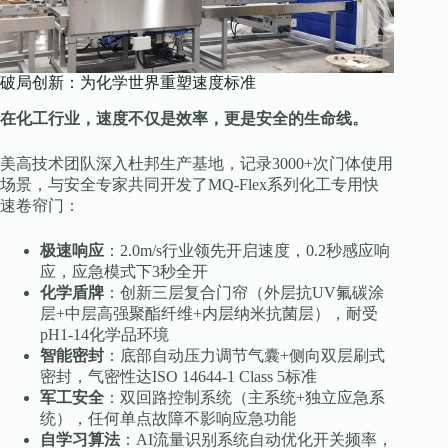
破局创新：为化学世界重塑速度标准
在化工行业，速度不仅是效率，更是安全的生命线。
美高技术团队深入杜邦生产基地，记录3000+次门体使用
场景，与安全专家共同开发了MQ-Flex系列化工专用快
速卷帘门：
极速响应
：2.0m/s行业领先开启速度，0.2秒感应响
应，应急模式下3秒全开
化学盾牌
：创新三层复合门帘（外层抗UV氟碳涂
层+中层高强聚酯纤维+内层纳米抗菌层），耐受
pH1-14化学品环境
智能密封
：底部自动压力调节气囊+侧向双层刷式
密封，气密性达ISO 14644-1 Class 5标准
军工安全
：双回路控制系统（主系统+独立应急系
统），任何单点故障不影响应急功能
自学习算法
：AI流量识别系统自动优化开关频率，